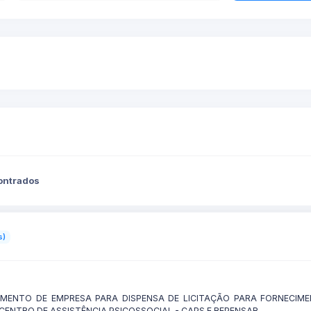
contrados
s)
MENTO DE EMPRESA PARA DISPENSA DE LICITAÇÃO PARA FORNECIM
CENTRO DE ASSISTÊNCIA PSICOSSOCIAL - CAPS E REPENSAR.