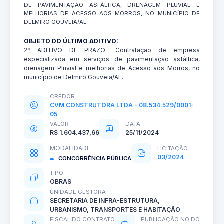
DE PAVIMENTAÇÃO ASFÁLTICA, DRENAGEM PLUVIAL E
MELHORIAS DE ACESSO AOS MORROS, NO MUNICÍPIO DE
DELMIRO GOUVEIA/AL.
OBJETO DO ÚLTIMO ADITIVO:
2º ADITIVO DE PRAZO- Contratação de empresa
especializada em serviços de pavimentação asfáltica,
drenagem Pluvial e melhorias de Acesso aos Morros, no
município de Delmiro Gouveia/AL.
CREDOR
CVM CONSTRUTORA LTDA - 08.534.529/0001-
05
VALOR
DATA
R$ 1.604.437,66
25/11/2024
MODALIDADE
LICITAÇÃO
03/2024
CONCORRÊNCIA PÚBLICA
TIPO
OBRAS
UNIDADE GESTORA
SECRETARIA DE INFRA-ESTRUTURA,
URBANISMO, TRANSPORTES E HABITAÇÃO
FISCAL DO CONTRATO
PUBLICAÇÃO NO DO